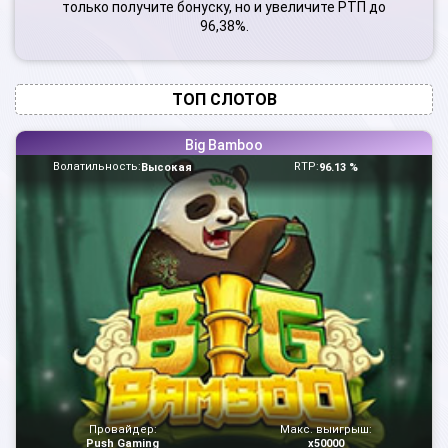
только получите бонуску, но и увеличите РТП до
96,38%.
ТОП СЛОТОВ
Big Bamboo
Волатильность:
RTP:
Высокая
96.13 %
Провайдер:
Макс. выигрыш:
Push Gaming
x50000