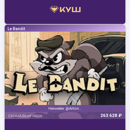
Le Bandit
Никнейм: @Anton...
263 628 ₽
СУММА ВЫИГРАША: