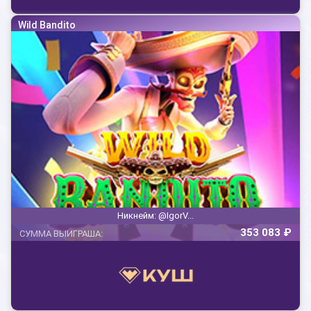
Wild Bandito
Никнейм: @IgorV...
353 083 ₽
СУММА ВЫИГРАША: