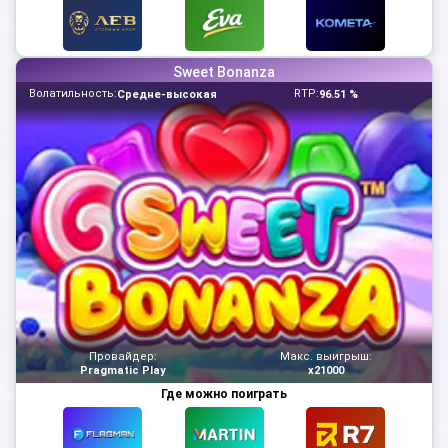
Sweet Bonanza
Волатильность:
RTP:
Средне-высокая
96.51 %
Провайдер:
Макс. выигрыш:
Pragmatic Play
x21000
Где можно поиграть