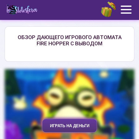
ОБЗОР ДАЮЩЕГО ИГРОВОГО АВТОМАТА
FIRE HOPPER С ВЫВОДОМ
ИГРАТЬ НА ДЕНЬГИ