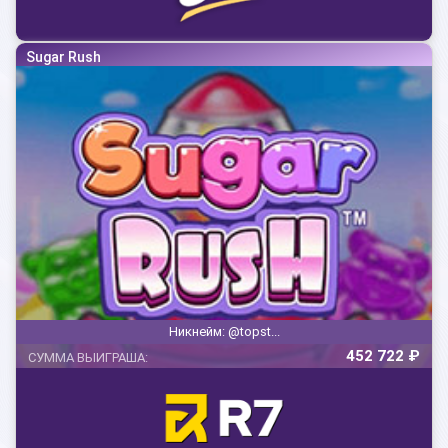
Sugar Rush
Никнейм: @topst...
452 722 ₽
СУММА ВЫИГРАША: