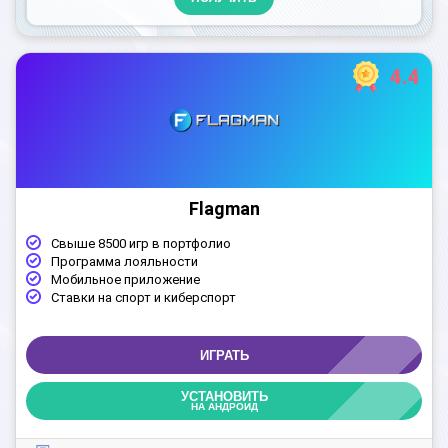
4.4
Flagman
Свыше 8500 игр в портфолио
Программа лояльности
Мобильное приложение
Ставки на спорт и киберспорт
ИГРАТЬ
УСТАНОВИТЬ
НА АНДРОИД