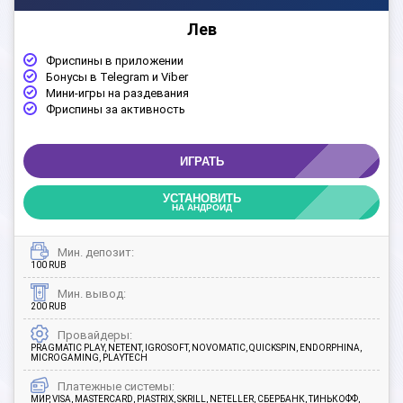
Лев
Фриспины в приложении
Бонусы в Telegram и Viber
Мини-игры на раздевания
Фриспины за активность
ИГРАТЬ
УСТАНОВИТЬ
НА АНДРОИД
Мин. депозит:
100 RUB
Мин. вывод:
200 RUB
Провайдеры:
PRAGMATIC PLAY, NETENT, IGROSOFT, NOVOMATIC, QUICKSPIN, ENDORPHINA,
MICROGAMING, PLAYTECH
Платежные системы:
МИР, VISA, MASTERCARD, PIASTRIX, SKRILL, NETELLER, СБЕРБАНК, ТИНЬКОФФ,