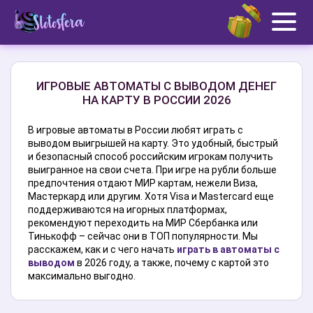
ИГРОВЫЕ АВТОМАТЫ С ВЫВОДОМ ДЕНЕГ
НА КАРТУ В РОССИИ 2026
В игровые автоматы в России любят играть с
выводом выигрышей на карту. Это удобный, быстрый
и безопасный способ российским игрокам получить
выигранное на свои счета. При игре на рубли больше
предпочтения отдают МИР картам, нежели Виза,
Мастеркард или другим. Хотя Visa и Mastercard еще
поддерживаются на игорных платформах,
рекомендуют переходить на МИР Сбербанка или
Тинькофф – сейчас они в ТОП популярности. Мы
расскажем, как и с чего начать
играть в автоматы с
выводом
в 2026 году, а также, почему с картой это
максимально выгодно.