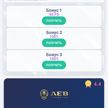
Бонус 1
50 FS
ПОЛУЧИТЬ
Бонус 2
100%
ПОЛУЧИТЬ
Бонус 3
100%
ПОЛУЧИТЬ
4.4