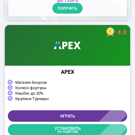
до 130FS
ПОЛУЧИТЬ
4.8
APEX
Магазин бонусов
Колесо фортуны
Кешбэк до 20%
Крупные Турниры
ИГРАТЬ
УСТАНОВИТЬ
НА АНДРОИД