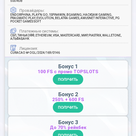
500 RUB
Провайдеры:
ENDORPHINA, PLAY’N GO, 1SPIN4WIN, BGAMING, HACKSAW GAMING,
PRAGMATIC PLAY, EVOLUTION, BELATRA GAMES, AMUSNET INTERACTIVE, PG
POCKET GAMES SOFT
Платежные системы:
СБП, ТИНЬКОФФ, ETHEREUM, VISA, MASTERCARD, МИР, PIASTRIX, WALLETONE,
АЛЬФАБАНК
Лицензия:
CURACAO № OGL/2024/169/0146
Бонус 1
100 FS с промо TOPSLOTS
ПОЛУЧИТЬ
Бонус 2
250% + 600 FS
ПОЛУЧИТЬ
Бонус 3
До 70% рейкбек
ПОЛУЧИТЬ