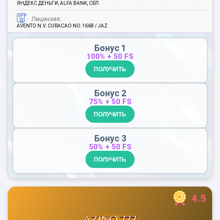
ЯНДЕКС ДЕНЬГИ, ALFA BANK, СБП
Лицензия:
AVENTO N.V. CURACAO NO.1668 / JAZ
Бонус 1
100% + 50 FS
ПОЛУЧИТЬ
Бонус 2
75% + 50 FS
ПОЛУЧИТЬ
Бонус 3
50% + 50 FS
ПОЛУЧИТЬ
4.5