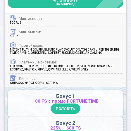
УСТАНОВИТЬ
НА АНДРОИД
Мин. депозит:
500 RUB
Мин. вывод:
500 RUB
Провайдеры:
NETENT, PLAY'N GO, PRAGMATIC PLAY, EVOLUTION, YGGDRASIL, RED TIGER, BIG
TIME GAMING, QUICKSPIN, ISOFTBET, ELK STUDIOS, RELAX GAMING
Платежные системы:
LITECOIN, ETHERUM, СБП, ТИНЬКОФФ, ETHEREUM, VISA, MASTERCARD, МИР,
ECOPAYZ, PIASTRIX, RIPPLE, QIWI, NETELLER, WEBMONEY
Лицензия:
CURACAO № OGL/2024/169/0146
Бонус 1
100 FS с промо FORTUNETIME
ПОЛУЧИТЬ
Бонус 2
225% + 600 FS