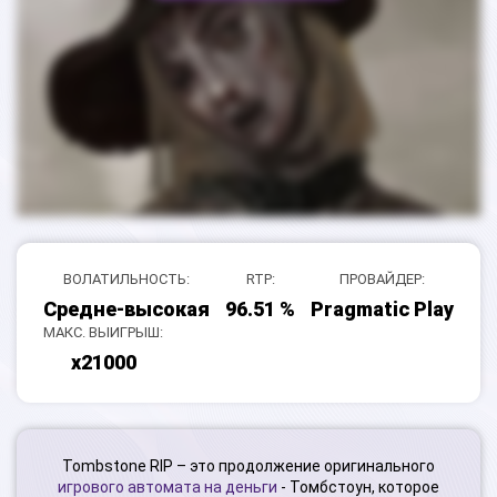
ВОЛАТИЛЬНОСТЬ:
RTP:
ПРОВАЙДЕР:
Средне-высокая
96.51 %
Pragmatic Play
МАКС. ВЫИГРЫШ:
x21000
Tombstone RIP – это продолжение оригинального
игрового автомата на деньги
- Томбстоун, которое