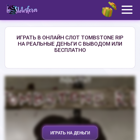
ИГРАТЬ В ОНЛАЙН СЛОТ TOMBSTONE RIP
НА РЕАЛЬНЫЕ ДЕНЬГИ С ВЫВОДОМ ИЛИ
БЕСПЛАТНО
ИГРАТЬ НА ДЕНЬГИ