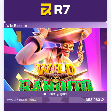
Wild Bandito
Никнейм: @IgorV...
353 083 ₽
СУММА ВЫИГРАША: