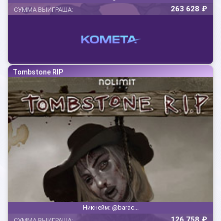
263 628 ₽
СУММА ВЫИГРАША:
Tombstone RIP
Никнейм: @barac...
126 758 ₽
СУММА ВЫИГРАША: