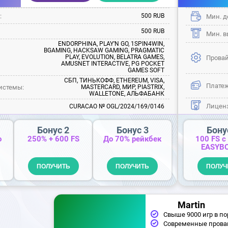
:
500 RUB
Мин. д
500 RUB
Мин. в
ENDORPHINA, PLAY’N GO, 1SPIN4WIN,
BGAMING, HACKSAW GAMING, PRAGMATIC
PLAY, EVOLUTION, BELATRA GAMES,
Прова
AMUSNET INTERACTIVE, PG POCKET
GAMES SOFT
СБП, ТИНЬКОФФ, ETHEREUM, VISA,
Плате
истемы:
MASTERCARD, МИР, PIASTRIX,
WALLETONE, АЛЬФАБАНК
Лицен
CURACAO № OGL/2024/169/0146
Бонус 2
Бонус 3
Бону
о
250% + 600 FS
До 70% рейкбек
100 FS с
EASYB
ПОЛУЧИТЬ
ПОЛУЧИТЬ
ПОЛУЧ
Martin
Свыше 9000 игр в п
Современные прова