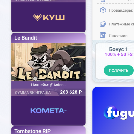
Провайдеры:
Платежные с
Лицензия:
Le Bandit
Бонус 1
100% + 50 FS
ПОЛУЧИТЬ
Никнейм: @Anton...
263 628 ₽
СУММА ВЫИГРАША:
Tombstone RIP