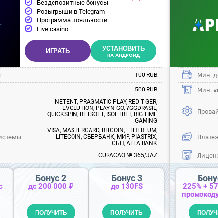
Бездепозитные бонусы
Розыгрыши в Telegram
Программа лояльности
Live casino
УСТАНОВИТЬ
ИГРАТЬ
НА АНДРОИД
:
100 RUB
Мин. д
500 RUB
Мин. в
NETENT, PRAGMATIC PLAY, RED TIGER,
EVOLUTION, PLAY'N GO, YGGDRASIL,
Прова
QUICKSPIN, BETSOFT, ISOFTBET, BIG TIME
GAMING
VISA, MASTERCARD, BITCOIN, ETHEREUM,
истемы:
LITECOIN, СБЕРБАНК, МИР, PIASTRIX,
Плате
СБП, ALFA BANK
CURACAO № 365/JAZ
Лицен
Бонус 2
Бонус 3
Бону
с
до 200 000 ₽
до 130FS
225% + 57
промокод
ПОЛУЧИТЬ
ПОЛУЧИТЬ
ПОЛУЧ