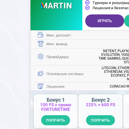
Турниры и розыгры
Лицензия и безопас
ИГРАТЬ
Мин. депозит:
Мин. вывод:
NETENT, PLAY'N
EVOLUTION, YGGDR
Провайдеры:
TIME GAMING, QUIC
ST
LITECOIN, ETHE
ETHEREUM, VIS
Платежные системы:
ECOPAYZ, PI
N
Лицензия:
CURACAO №
Бонус 1
Бонус 2
100 FS с промо
225% + 600 FS
FORTUNETIME
ПОЛУЧИТЬ
ПОЛУЧИТЬ