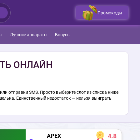
Промокоды
ы
Лучшие аппараты
Бонусы
АТЬ ОНЛАЙН
или отправки SMS. Просто выберите слот из списка ниже
ошелька. Единственный недостаток — нельзя выиграть
4.8
APEX