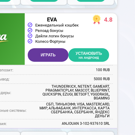
4.8
EVA
Еженедельный кэшбек
Релоад бонусы
Дейли логин бонусы
Колесо Фортуны
УСТАНОВИТЬ
ИГРАТЬ
НА АНДРОИД
епозит:
100 RUB
ывод:
5000 RUB
THUNDERKICK, NETENT, GAMEART,
PRAGMATICPLAY, MASCOT, BLUEPRINT,
йдеры:
QUICKSPIN, EZUGI, BETSOFT, YGGDRASIL,
BGAMING
СБП, ТИНЬКОФФ, VISA, MASTERCARD,
МИР, АЛЬФАБАНК, ИНТЕРКАССА, КАРТА
жные системы:
СБЕРБАНКА, СБЕРБАНК, ЯНДЕКС
ДЕНЬГИ
зия:
ANJOUAN 3-102-937610 SRL