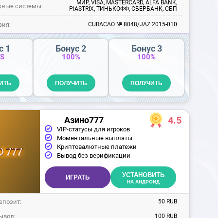
МИР, VISA, MASTERCARD, ALFA BANK,
жные системы:
PIASTRIX, ТИНЬКОФФ, СБЕРБАНК, СБП
зия:
CURACAO № 8048/JAZ 2015-010
с 1
Бонус 2
Бонус 3
FS
100%
100%
ИТЬ
ПОЛУЧИТЬ
ПОЛУЧИТЬ
4.5
Азино777
VIP-статусы для игроков
Моментальные выплаты
Криптовалютные платежи
Вывод без верификации
УСТАНОВИТЬ
ИГРАТЬ
НА АНДРОИД
епозит:
50 RUB
ывод:
100 RUB