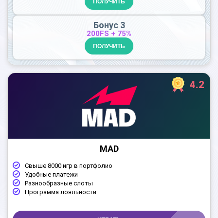
ПОЛУЧИТЬ
Бонус 3
200FS + 75%
ПОЛУЧИТЬ
4.2
MAD
Свыше 8000 игр в портфолио
Удобные платежи
Разнообразные слоты
Программа лояльности