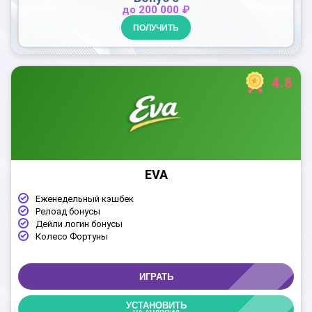
до 200 000 ₽
ПОЛУЧИТЬ
4.8
EVA
Еженедельный кэшбек
Релоад бонусы
Дейли логин бонусы
Колесо Фортуны
ИГРАТЬ
УСТАНОВИТЬ