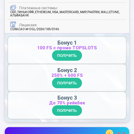
Платежные системы:
СБП, ТИНЬКОФФ, ETHEREUM, VISA, MASTERCARD, МИР, PIASTRIX, WALLETONE,
АЛЬФАБАНК
Лицензия:
CURACAO № OGL/2024/169/0146
Бонус 1
100 FS с промо TOPSLOTS
ПОЛУЧИТЬ
Бонус 2
250% + 600 FS
ПОЛУЧИТЬ
Бонус 3
До 70% рейкбек
ПОЛУЧИТЬ