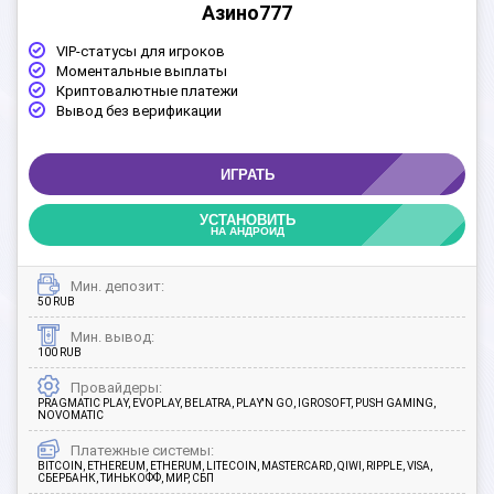
Азино777
VIP-статусы для игроков
Моментальные выплаты
Криптовалютные платежи
Вывод без верификации
ИГРАТЬ
УСТАНОВИТЬ
НА АНДРОИД
Мин. депозит:
50 RUB
Мин. вывод:
100 RUB
Провайдеры:
PRAGMATIC PLAY, EVOPLAY, BELATRA, PLAY'N GO, IGROSOFT, PUSH GAMING,
NOVOMATIC
Платежные системы:
BITCOIN, ETHEREUM, ETHERUM, LITECOIN, MASTERCARD, QIWI, RIPPLE, VISA,
СБЕРБАНК, ТИНЬКОФФ, МИР, СБП