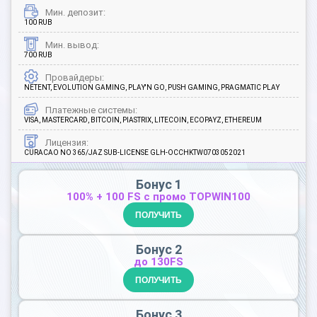
Мин. депозит:
100 RUB
Мин. вывод:
700 RUB
Провайдеры:
NETENT, EVOLUTION GAMING, PLAY'N GO, PUSH GAMING, PRAGMATIC PLAY
Платежные системы:
VISA, MASTERCARD, BITCOIN, PIASTRIX, LITECOIN, ECOPAYZ, ETHEREUM
Лицензия:
CURACAO NO 365/JAZ SUB-LICENSE GLH-OCCHKTW0703052021
Бонус 1
100% + 100 FS с промо TOPWIN100
ПОЛУЧИТЬ
Бонус 2
до 130FS
ПОЛУЧИТЬ
Бонус 3