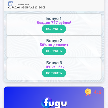
Лицензия:
CURACAO №8048/JAZ2018-009
Бонус 1
Бездеп 777 рублей
ПОЛУЧИТЬ
Бонус 2
50% на депозит
ПОЛУЧИТЬ
Бонус 3
10% кэшбэк
ПОЛУЧИТЬ
4.6