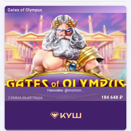
Gates of Olympus
Никнейм: @momon...
184 648 ₽
СУММА ВЫИГРАША: