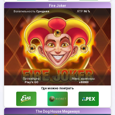
Fire Joker
Волатильность:
RTP:
Средняя
96 %
Провайдер:
Макс. выигрыш:
Play'n GO
x80000
Где можно поиграть
The Dog House Megaways