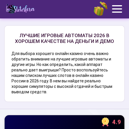
ЛУЧШИЕ ИГРОВЫЕ АВТОМАТЫ 2026 В
ХОРОШЕМ КАЧЕСТВЕ НА ДЕНЬГИ И ДЕМО
Для выбора хорошего онлайн казино очень важно
обратить внимание на лучшие игровые автоматы и
другие игры. Но как определить, какой аппарат
реально дает выигрыши? Просто воспользуйтесь
нашим списком лучших слотов в онлайн казино
России в 2026 году. В нем вы найдете реально
хорошие симуляторы с высокой отдачей и быстрым
выводом средств.
4.9