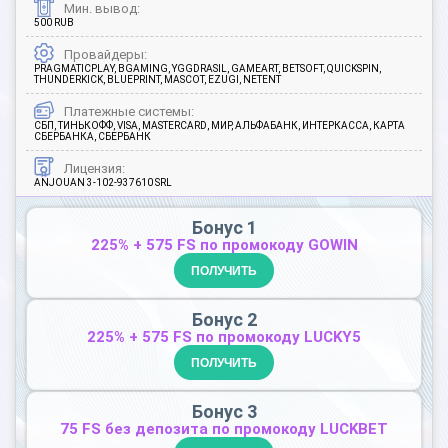
Мин. вывод:
500 RUB
Провайдеры:
PRAGMATICPLAY, BGAMING, YGGDRASIL, GAMEART, BETSOFT, QUICKSPIN,
THUNDERKICK, BLUEPRINT, MASCOT, EZUGI, NETENT
Платежные системы:
СБП, ТИНЬКОФФ, VISA, MASTERCARD, МИР, АЛЬФАБАНК, ИНТЕРКАССА, КАРТА
СБЕРБАНКА, СБЕРБАНК
Лицензия:
ANJOUAN 3-102-937610 SRL
Бонус 1
225% + 575 FS по промокоду GOWIN
ПОЛУЧИТЬ
Бонус 2
225% + 575 FS по промокоду LUCKY5
ПОЛУЧИТЬ
Бонус 3
75 FS без депозита по промокоду LUCKBET