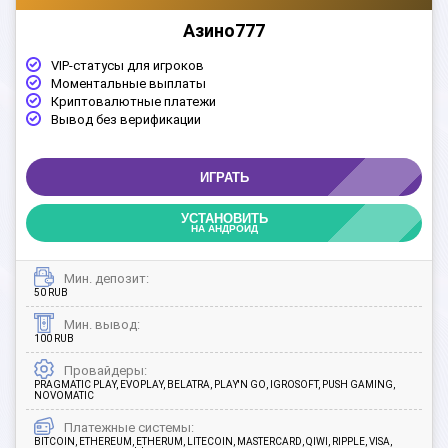
Азино777
VIP-статусы для игроков
Моментальные выплаты
Криптовалютные платежи
Вывод без верификации
ИГРАТЬ
УСТАНОВИТЬ
НА АНДРОИД
Мин. депозит:
50 RUB
Мин. вывод:
100 RUB
Провайдеры:
PRAGMATIC PLAY, EVOPLAY, BELATRA, PLAY'N GO, IGROSOFT, PUSH GAMING,
NOVOMATIC
Платежные системы:
BITCOIN, ETHEREUM, ETHERUM, LITECOIN, MASTERCARD, QIWI, RIPPLE, VISA,