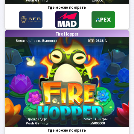
Push Gaming
x50000
Где можно поиграть
Fire Hopper
Волатильность:
RTP:
Высокая
96.38 %
Провайдер:
Макс. выигрыш:
Push Gaming
x5000000
Где можно поиграть