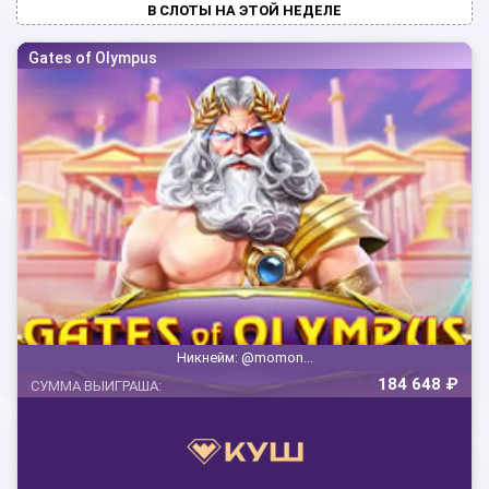
В СЛОТЫ НА ЭТОЙ НЕДЕЛЕ
Gates of Olympus
Никнейм: @momon...
184 648 ₽
СУММА ВЫИГРАША: