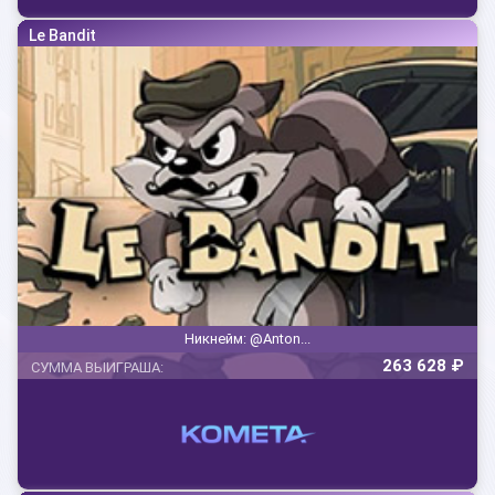
Le Bandit
Никнейм: @Anton...
263 628 ₽
СУММА ВЫИГРАША: