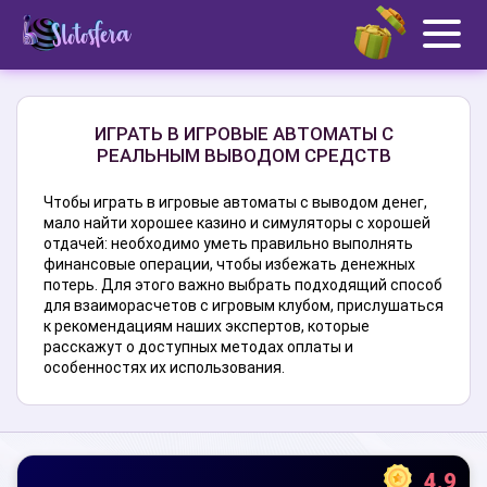
ИГРАТЬ В ИГРОВЫЕ АВТОМАТЫ С
РЕАЛЬНЫМ ВЫВОДОМ СРЕДСТВ
Чтобы играть в игровые автоматы с выводом денег,
мало найти хорошее казино и симуляторы с хорошей
отдачей: необходимо уметь правильно выполнять
финансовые операции, чтобы избежать денежных
потерь. Для этого важно выбрать подходящий способ
для взаиморасчетов с игровым клубом, прислушаться
к рекомендациям наших экспертов, которые
расскажут о доступных методах оплаты и
особенностях их использования.
4.9