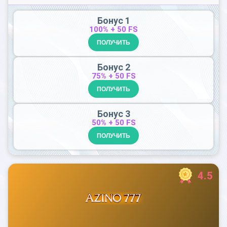
Бонус 1
100% + 50 FS
ПОЛУЧИТЬ
Бонус 2
75% + 50 FS
ПОЛУЧИТЬ
Бонус 3
50% + 50 FS
ПОЛУЧИТЬ
4.5