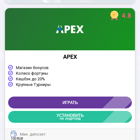
4.8
APEX
Магазин бонусов
Колесо фортуны
Кешбэк до 20%
Крупные Турниры
ИГРАТЬ
УСТАНОВИТЬ
НА АНДРОИД
Мин. депозит:
100 RUB