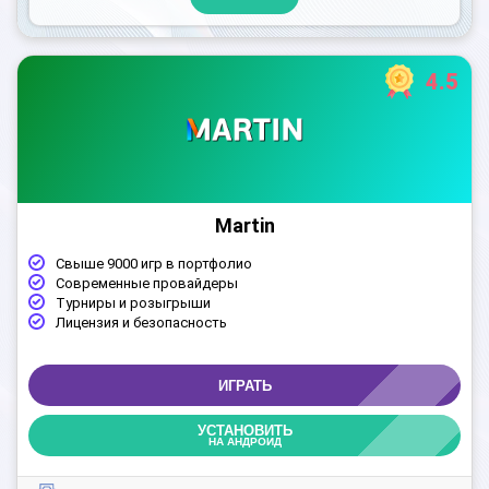
4.5
Martin
Свыше 9000 игр в портфолио
Современные провайдеры
Турниры и розыгрыши
Лицензия и безопасность
ИГРАТЬ
УСТАНОВИТЬ
НА АНДРОИД