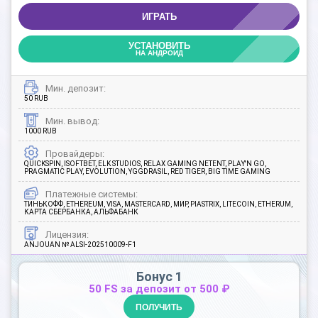
ИГРАТЬ
УСТАНОВИТЬ
НА АНДРОИД
Мин. депозит:
50 RUB
Мин. вывод:
1000 RUB
Провайдеры:
QUICKSPIN, ISOFTBET, ELK STUDIOS, RELAX GAMING NETENT, PLAY'N GO,
PRAGMATIC PLAY, EVOLUTION, YGGDRASIL, RED TIGER, BIG TIME GAMING
Платежные системы:
ТИНЬКОФФ, ETHEREUM, VISA, MASTERCARD, МИР, PIASTRIX, LITECOIN, ETHERUM,
КАРТА СБЕРБАНКА, АЛЬФАБАНК
Лицензия:
ANJOUAN № ALSI-202510009-F1
Бонус 1
50 FS за депозит от 500 ₽
ПОЛУЧИТЬ