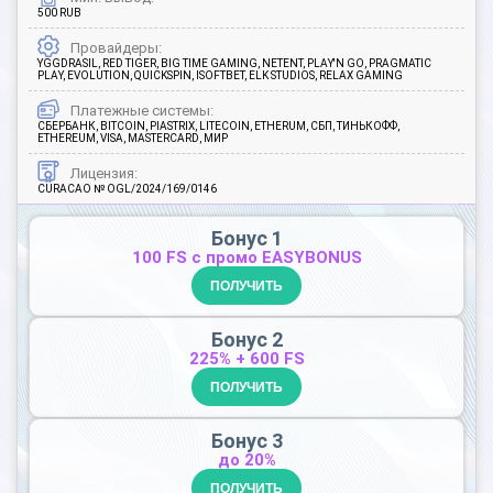
500 RUB
Провайдеры:
YGGDRASIL, RED TIGER, BIG TIME GAMING, NETENT, PLAY'N GO, PRAGMATIC
PLAY, EVOLUTION, QUICKSPIN, ISOFTBET, ELK STUDIOS, RELAX GAMING
Платежные системы:
СБЕРБАНК, BITCOIN, PIASTRIX, LITECOIN, ETHERUM, СБП, ТИНЬКОФФ,
ETHEREUM, VISA, MASTERCARD, МИР
Лицензия:
CURACAO № OGL/2024/169/0146
Бонус 1
100 FS с промо EASYBONUS
ПОЛУЧИТЬ
Бонус 2
225% + 600 FS
ПОЛУЧИТЬ
Бонус 3
до 20%
ПОЛУЧИТЬ